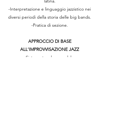
latina.
-Interpretazione e linguaggio jazzistico nei
diversi periodi della storia delle big bands.
-Pratica di sezione.
APPROCCIO DI BASE
ALL‘IMPROVVISAZIONE JAZZ
-Sistema tonale e modale.
-Formazione degli accordi.
-Armonizzazione delle scale.
-Modi e Scale che si formano dalla Scala
Maggiore, dalla Scala Minore Melodica
Ascendente e dalla Scala Minore Armonica.
-Approfondimento sulla Scala Esatonale,
Aumentata, Diminuita, Semidiminuita,
Semitono-Tono, Be Bop, Scala Blues, Scala
Superlocria.
-Cadenza Perfetta II-V-I in tutte le tonalità